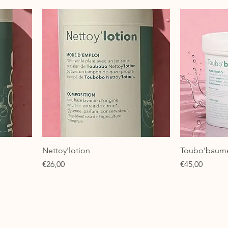
Nettoy'lotion
Toubo'baum
Price
Price
€26,00
€45,00