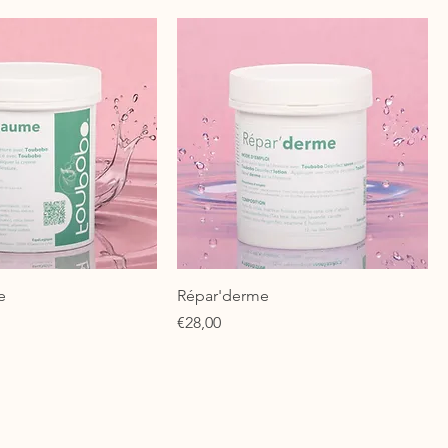
e
Répar'derme
Price
€28,00