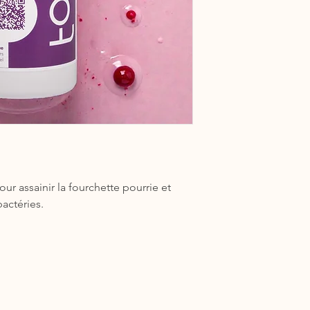
hostile à la proliféra
l'infection sous contr
Aussi, vous pouvez co
régénérer.
se chargera de parer 
fourchette et de retir
Les symptômes sont e
Désinfect'savon et q
reconnaître. L'odeur
mieux.
qui indique la prése
infection bactérienne 
Nous vous recommen
propage en profondeu
intéresser aux facteu
irrégulié, voir boiteux
affectation des pieds
est nécessaire afin d
Les méthodes prévent
bactéries responsable
ur assainir la fourchette pourrie et
le parage:
Il est recommandé
actéries.
chevaux régulièr
possible)
Si le cheval est au
soit propre et bie
le cheval sorte le 
mouvement et de fa
que la circulatio