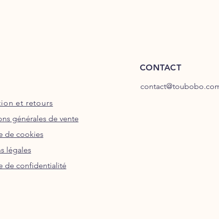
Si le cheval est au
maximum l'environ
évacuation de l'hum
Pour plus d'inform
site
equilogique.fr
La mauvaise confo
CONTACT
compression de la
l'apparition d'une
contact@toubobo.co
primordial de par
Si votre cheval à 
ion et retours
pourries, il est 
ons générales de vente
quand à l'utilisat
combattre la prolif
ue de cookies
C'est la seule man
s légales
pourries.
e de confidentialité