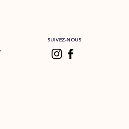
 champ, il faut essayer d'assainir au
nement et veiller à une bonne
idité et à la stabilité des sols.
ation, vous pouvez visiter notre
.
rmation des pieds avec une
SUIVEZ-NOUS
 fourchette peut favoriser
 fourchette pourrie; il est donc
m
er les chevaux régulièrement.
une prédisposition aux fourchettes
important de développer une routine
ion de
Répar'fourchette
afin de
ération des bactéries initielle.
ière d'éviter les fourchettes