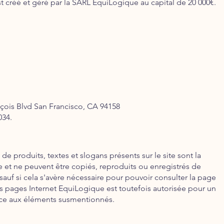
est créé et géré par la SARL EquiLogique au capital de 20 000€.
nçois Blvd San Francisco, CA 94158
034.
e produits, textes et slogans présents sur le site sont la
 et ne peuvent être copiés, reproduits ou enregistrés de
 sauf si cela s'avère nécessaire pour pouvoir consulter la page
s pages Internet EquiLogique est toutefois autorisée pour un
ice aux éléments susmentionnés.