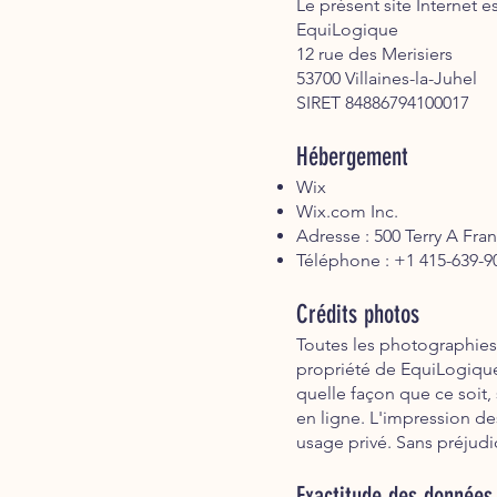
Le présent site Internet 
EquiLogique
12 rue des Merisiers
53700 Villaines-la-Juhel
SIRET 84886794100017
Hébergement
Wix
Wix.com Inc.
Adresse : 500 Terry A Fra
Téléphone : +1 415-639-9
Crédits photos
Toutes les photographies d
propriété de EquiLogique
quelle façon que ce soit,
en ligne. L'impression de
usage privé. Sans préjud
Exactitude des données