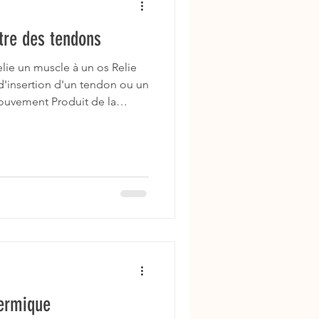
être des tendons
ie un muscle à un os Relie
 d'insertion d'un tendon ou un
mouvement Produit de la
e musculaire Contrôle
s Exemple : Tendon
ple : Ligament superieur du
ite Inflammation : Desmite
 Exercices DO / A FAIRE
il en main Travail en
hermique