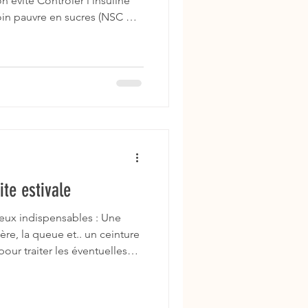
 évite Contrôler l’insuline
Foin pauvre en sucres (NSC <
ps), céréales Limiter
de poids Ration fibreuse,
liments riches (avoine, orge,
 musculaire Éviter fonte
ité + acides aminés (lysine ⭐)
comp
ite estivale
deux indispensables : Une
ère, la queue et.. un ceinture
pour traiter les éventuelles
 Guérison d'un plaie de