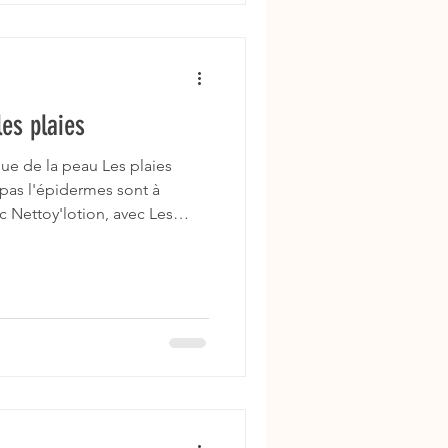
es plaies
ue de la peau Les plaies
 l'épidermes sont à
c Nettoy'lotion, avec Les
près
, avec Les contusion, qui se
 Pour
conseille Signature peau =
uit ou bon moment
n, Toubo'baume, Répar'derme