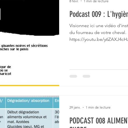
8 févr.
1 min de lecture
Podcast 009 : L'hygiè
Visionnez ici une vidéo d’ins
du fourreau de votre cheval.
https://youtu.be/y6ZAXJ4cH
29 janv.
1 min de lecture
PODCAST 008 ALIMENT