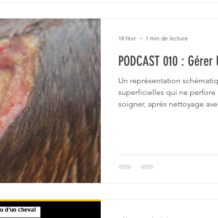
18 févr.
1 min de lecture
PODCAST 010 : Gérer l
Un représentation schématiq
superficielles qui ne perfore pas
soigner, après nettoyage ave
plaies qui perfore l'épidermes sont à soigner, a
nettoyage avec Nettoy'lotion
trouvent au niveau de "dermis" se soignent avec
nettoyer les plaies, je vous 
Avoir toujours le bon prod
Nettoy'lotion, Nettoy'savo