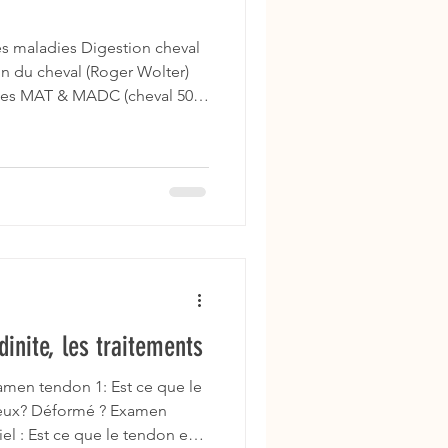
les maladies Digestion cheval
on du cheval (Roger Wolter)
ines MAT & MADC (cheval 500
/j) MADC (g/j) Commentaire
0 Souvent couvert par foin
 Qualité AA > quantité Travail
tion ration céréale Travail
sine importante Poulain /
 Prot
inite, les traitements
men tendon 1: Est ce que le
reux? Déformé ? Examen
iel : Est ce que le tendon est