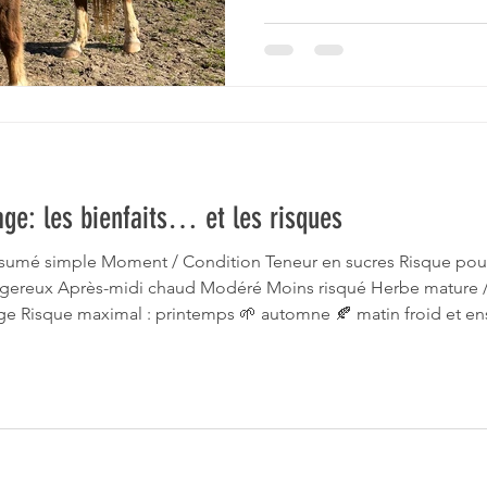
age: les bienfaits… et les risques
ésumé simple Moment / Condition Teneur en sucres Risque pour 
dangereux Après-midi chaud Modéré Moins risqué Herbe mature 
ge Risque maximal : printemps 🌱 automne 🍂 matin froid et enso
: nuit herbe mature foin pauvre en sucres 🔑 Les différentes espèce