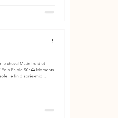
le cheval Matin froid et
/ Foin Faible Sûr 🌅 Moments
leillé fin d’après-midi
s de graminées ont des