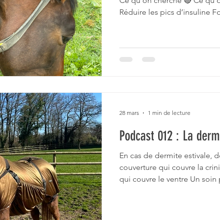
Ce qu’on cherche 🔴 Ce qu’on
Réduire les pics d’insuline 
10–12%) Herbe riche (printem
l’énergie Favoriser la perte 
faible densité énergétique A
mélasses) Maintenir la masse
musculaire Protéines de qual
Ration trop restrictive sans 
28 mars
1 min de lecture
Podcast 012 : La derm
En cas de dermite estivale, 
couverture qui couvre la crini
qui couvre le ventre Un soin 
lésions malgré la protection
grattage en 4 jours