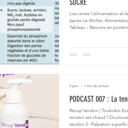
SUCRE
Lien entre l'alimentation et 
(après Le Wolter, Alimentati
Tableau – Besoins en proté
kg) Profil du cheval MAT (g
Adulte repos 600–700 400–45
Travail léger 700–800 450–500
modéré 800–900 500–550 Atten
intense 900–1 100 550–650 Ly
croissance 900–1 100 600–700
9 janv.
1 min de lecture
PODCAST 007 : La tend
Récup'tendon | Toubobo Exa
tendon est chaud ? Doulou
tendon 2 : Palpation superfic