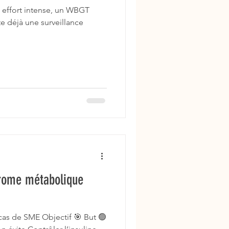
 effort intense, un WBGT
te déjà une surveillance
drome métabolique
 cas de SME Objectif 🎯 But 🟢