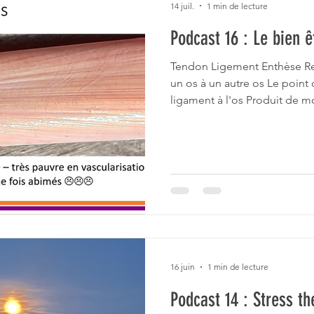
14 juil.
1 min de lecture
Podcast 16 : Le bien 
Tendon Ligement Enthèse Rel
un os à un autre os Le point
ligament à l'os Produit de 
stabilité Transmet de la forc
l'amplitude des mouvement
fléchisseur superficiel Exem
boulet Inflammation : Tendin
Inflammation : Enthèsophyte
DON'T / A NE PAS FAIRE Trava
répetitio
16 juin
1 min de lecture
Podcast 14 : Stress t