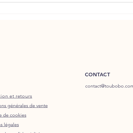
Podcas
equine
CONTACT
contact@toubobo.co
ion et retours
ons générales de vente
ue de cookies
s légales