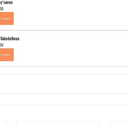
oy'savon
00
heter
'GaledeBoue
00
heter