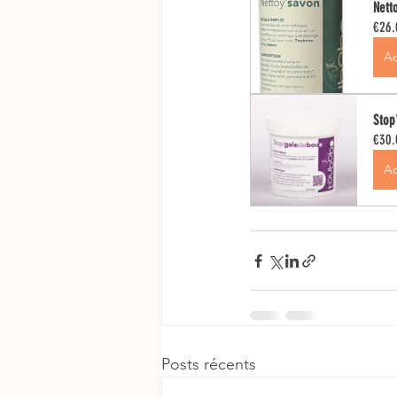
Nett
€26.
Ac
Stop
€30.
Ac
Posts récents