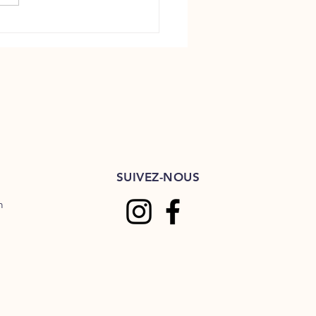
t 013 : Le syndrome métabolique
SUIVEZ-NOUS
m