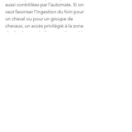
aussi contrôlées par l’automate. Si on 
veut favoriser l’ingestion du foin pour 
un cheval ou pour un groupe de 
chevaux, un accès privilégié à la zone 
de distribution de foin peut être créé. 
Une écurie active crée une large 
flexibilité pour la gestion du travail des 
chevaux. Leur activité quotidienne est 
moins dépendante de la disponibilité 
du cavalier et évite des changements 
abrupts dans des cas imprévus comme 
des intempéries, des absences 
imprévus ou même dans le cas de 
catastrophes naturelles comme, par 
exemple, récemment l’épidémie de 
COVID-19.
Briant C. L’exercice quotidien : 
nécessaire et bienfaiteur. 2016. 