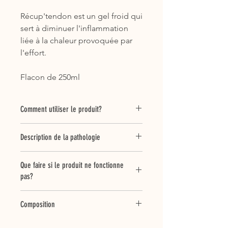
Récup'tendon est un gel froid qui
sert à diminuer l'inflammation
liée à la chaleur provoquée par
l'effort.
Flacon de 250ml
Comment utiliser le produit?
Appliquer le gel en massant les
Description de la pathologie
tendons. À utiliser après l'effort.
Pourquoi est-il important de prendre
Que faire si le produit ne fonctionne
soin des tendons de nos chevaux?
pas?
Les tendons surmenés ou négligés
sont prédisposés au tendinites. Une
Le but principal du produit est de
fois traumatisé, le tissu tendineux met
Composition
refroidir les tendons. En l'appliquant,
énormément de temps à se guérir et
vous devez ressentir la fraicheur sur
le tissu de remplacement est souvent
Aqua, alcohol, arnica montana flower
vos mains. Si c'est le cas, alors le